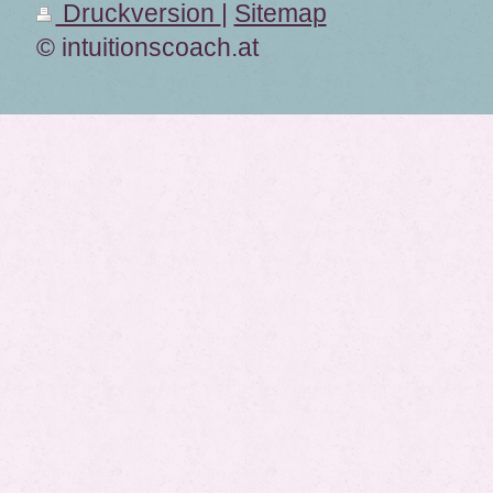
Druckversion
|
Sitemap
© intuitionscoach.at