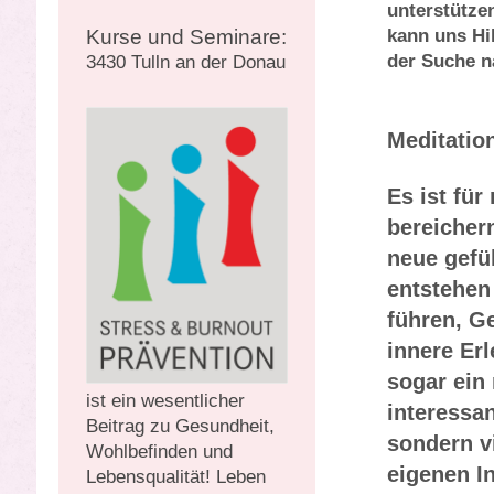
unterstütze
kann uns Hi
Kurse und Seminare:
der Suche n
3430 Tulln an der Donau
Meditatio
Es ist fü
bereicher
neue gefü
entstehen 
führen, G
innere Erl
sogar ein 
ist ein wesentlicher
interessa
Beitrag zu Gesundheit,
sondern v
Wohlbefinden und
eigenen I
Lebensqualität! Leben