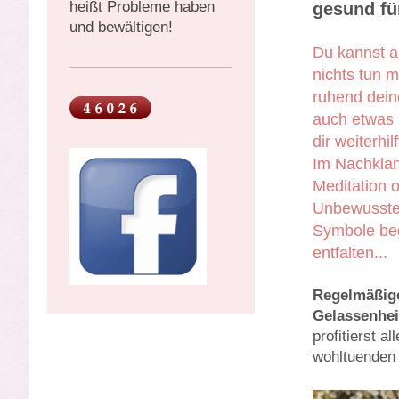
heißt Probleme haben
gesund für
und bewältigen!
Du kannst an
nichts tun m
ruhend dein
auch etwas 
dir weiterhilft
Im Nachklan
Meditation 
Unbewussten
Symbole beg
entfalten...
Regelmäßige
Gelassenhei
profitierst a
wohltuenden 